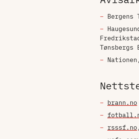
Bergens 
Haugesun
Fredriksta
Tønsbergs 
Nationen
Nettst
brann.no
fotball.
rsssf.no