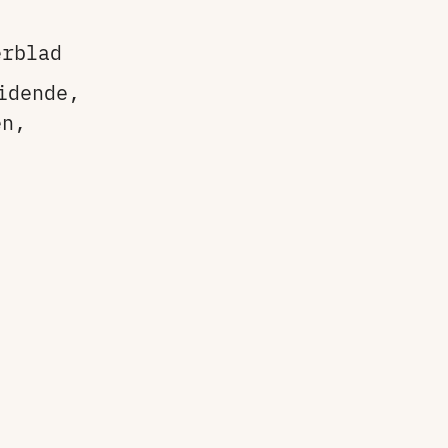
erblad
idende,
en,