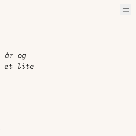
 år og
 et lite
r