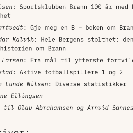
lsen
: Sportsklubben Brann 100 år med 
het
artvedt
: Gje meg en B – boken om Bra
dar Kalvik
: Hele Bergens stolthet: de
historien om Brann
 Larsen
: Fra mål til ytterste fortvil
stad
: Aktive fotballspillere 1 og 2
n Lunde Nilsen
: Diverse statistikker
ne Ellingsen
 til Olav Abrahamsen og Arnvid Sanne
kiver: