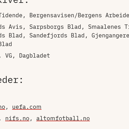
Tidende, Bergensavisen/Bergens Arbeid
ds Avis, Sarpsborgs Blad, Smaalenes T
ds Blad, Sandefjords Blad, Gjenganger
Blad
, VG, Dagbladet
eder:
no
,
uefa.com
,
nifs.no
,
altomfotball.no