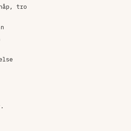
håp, tro
nn
n
else
s.