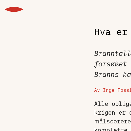
Hva er
Branntal
forsøket
Branns k
Av Inge Fos
Alle obli
krigen er 
målscorer
komplette