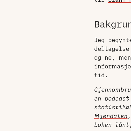
Bakgru
Jeg begynt
deltagels
og ne, men
informasj
tid.
Gjennombru
en podcast
statistikk
Mjøndalen
,
boken lånt