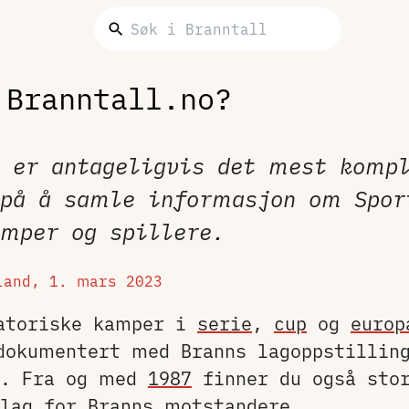
 Branntall.no?
l er antageligvis det mest komp
 på å samle informasjon om Spor
amper og spillere.
sland,
1. mars 2023
gatoriske kamper i
serie
,
cup
og
europ
dokumentert med Branns lagoppstillin
e. Fra og med
1987
finner du også stor
 lag for Branns
motstandere
.