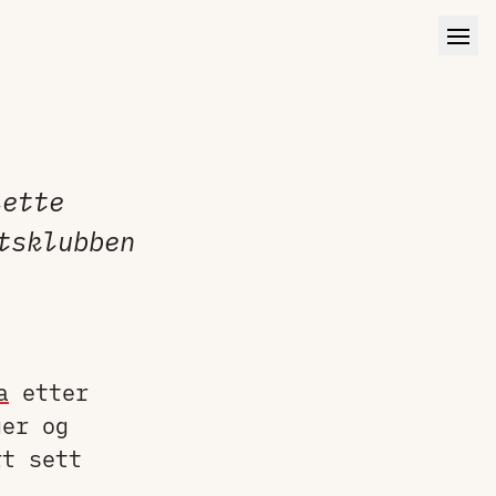
lette
tsklubben
a
etter
ger og
t sett