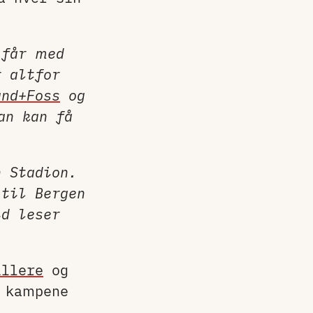
 får med
r altfor
and+Foss
og
an kan få
n Stadion.
 til Bergen
id leser
illere
og
e kampene