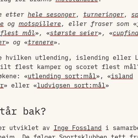
e etter
hele sesonger
,
turneringer
,
s
e
og
motspillere
, eller fraser som
«
flest mål
»
,
«
største seier
»
,
«
cupfin
er
»
og
«
trenere
»
.
e hvilken utlending, islending eller 
ilt flest kamper og scoret flest mål
økene: «
utlending sort:mål
», «
island
r
» eller «
ludvigsen sort:mål
»
tår bak?
er utviklet av
Inge Fossland
i samarb
heim
. De følger Sportsklubben tett fr