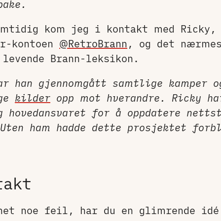
bake.
mtidig kom jeg i kontakt med Ricky,
er-kontoen
@RetroBrann
, og det nærmes
levende Brann-leksikon.
ar han gjennomgått samtlige kamper o
ige
kilder
opp mot hverandre. Ricky ha
g hovedansvaret for å oppdatere netts
Uten ham hadde dette prosjektet forbl
takt
net noe feil, har du en glimrende idé