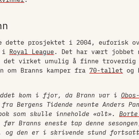
nn
e dette prosjektet i 2004, euforisk o
e i
Royal League
. Det har vært jobbet 
 det virket umulig å finne troverdig
on om Branns kamper fra
70-tallet
og b
ddet kom i fjor, da Brann var i
Obos
 fra Bergens Tidende nevnte Anders Pa
bok som skulle inneholde «alt».
Borte
 før Branns eneste tap denne sesongen
, og den er i skrivende stund fortsat