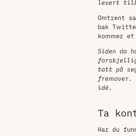
levert til
Omtrent sa
bak Twitt
kommer et 
Siden da h
forskjell
tatt på se
fremover. 
idé.
Ta kon
Har du fun