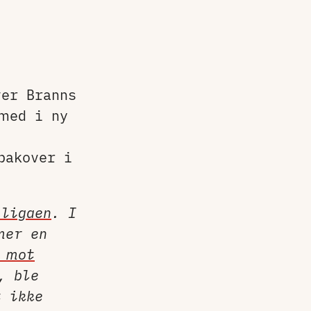
ver Branns
med i ny
akover i
-ligaen
. I
mer en
 mot
, ble
t ikke