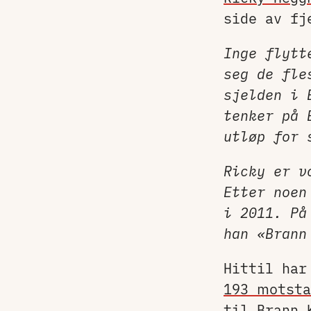
side av fj
Inge flytt
seg de fle
sjelden i 
tenker på 
utløp for 
Ricky er v
Etter noen
i 2011. På
han «Brann
Hittil ha
193 motsta
til
Brann 