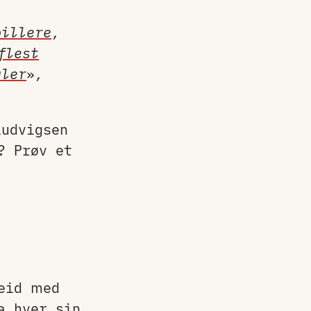
pillere
,
flest
aler
»
,
Ludvigsen
? Prøv et
eid med
a hver sin