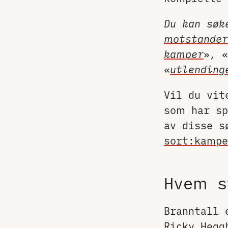
Du kan søk
motstander
kamper
»
,
«
«
utlending
Vil du vit
som har sp
av disse s
sort:kampe
Hvem s
Branntall 
Ricky Hegg