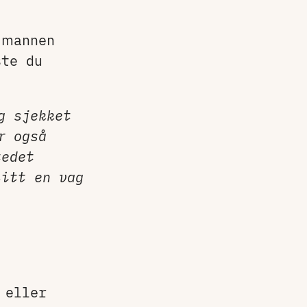
 mannen
te du
g sjekket
r også
tedet
itt en vag
 eller